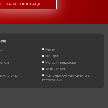
ПОЧАТИ СПІВПРАЦЮ
арів
ки
Ремені
Фільтри
астила
Мотори і редуктори
Ущільнення
ерні стрічки
Комплектуючі компоненти для
птахофабрик