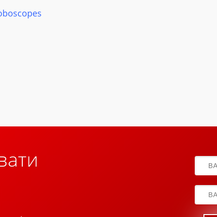
roboscopes
вати