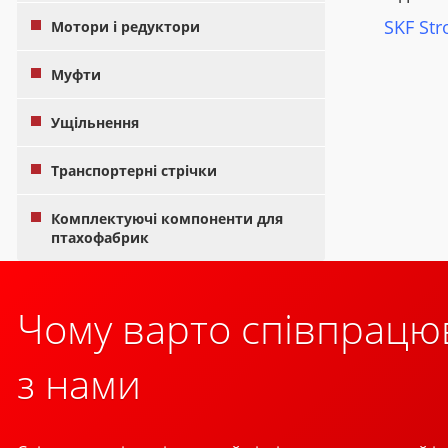
SKF St
Мотори і редуктори
Муфти
Ущільнення
Транспортерні стрічки
Комплектуючі компоненти для
птахофабрик
Чому варто співпрацю
з нами