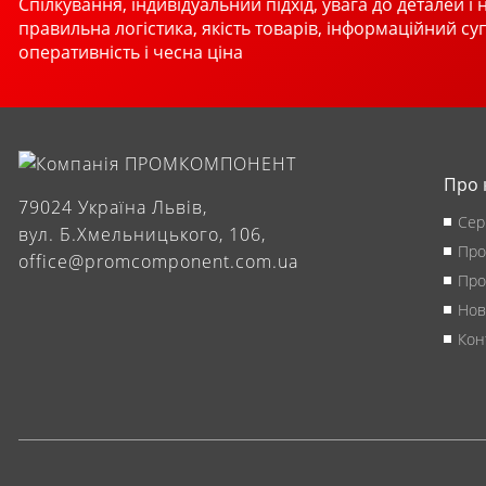
Спілкування, індивідуальний підхід, увага до деталей і 
правильна логістика, якість товарів, інформаційний су
оперативність і чесна ціна
Про 
79024 Україна Львів,
Сер
вул. Б.Хмельницького, 106,
Про
office@promcomponent.com.ua
Про
Нов
Кон