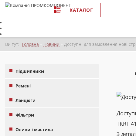
КАТАЛОГ
Ви тут:
Головна
♦
Новини
♦
Доступні для замовлення нові стр
Підшипники
Ремені
Ланцюги
Доступн
Фільтри
TKRT 41
Оливи і мастила
З дета