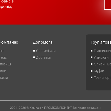
нюансів,
провід,
компанію
Допомога
Групи тов
віс
Сертифікати
Підшипни
 нас
Доставка
Ланцюги
позиції
Оливи і м
ини
Муфти
такти
Транспорт
2001- 2026 © Компанія ПРОМКОМПОНЕНТ Всі права захищені