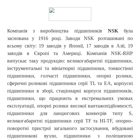
Компанія з виробництва підшипників
NSK
була
заснована у 1916 році. Заводи NSK розташовані по
всьому світу: 19 заводів у Японії, 17 заводів в Азії, 19
заводів в Європі та Америці. Компанія NSK-RHP
випускає таку продукцію: великогабаритні підшипники,
інструментальні та мініатюрні підшипники, тонкостінні
підшипники, голчасті підшипники, опорні ролики,
сферичні роликові підшипники серії TL та EA, корпусні
підшипники в зборі, стаціонарні корпуси підшипників,
підшипники, що працюють в екстремальних умовах
експлуатації, опорні ролики високої вантажопідйомності,
підшипники для ланцюгових конвеєрів типу S,
великогабаритні підшипники серії TF та HI-TF, опорно-
поворотні пристрої загального застосування, вбудовані
підшипникові вузли, підшипники з поліпшеною