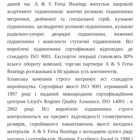
даний час A & S Fersa Bearings випускає широкий
асортимент підшипників: конічні роликові підшипники
метричної, дюймової та спеціальної серій, кулькові
підшипники, циліндричні роликові підшипники, кулькові
радіально-упорні дворядні підшипники, вижимні
підшипники і комплекти ступичні підшипників. Всі
вироблені підшипники сертифіковані відповідно до
стандарту ISO 9001. Експортні операції становлять 80%
всього обороту компанії, торгові партнери A & S Fersa
Bearings розташовані в 60 країнах усіх континентів.
Іспанська компанія строго витримує всі стандарти
виробництва. Сертифікат якості ISO 9001 отриманий в
1997 році і виданий міжнародним сертифікаційним
центром Lloyd's Register Quality Assurance, ISO 14001 - в
2002 році. Всі вироблені підшипники строго
контролюються на предмет відповідності геометричних
розмірів, сприйманого навантаження, якості вихідних
матеріалів. A & S Fersa Bearings є володарем цілого ряду
нагород і сертифікатів: Business Excellence Award (у 1998 і