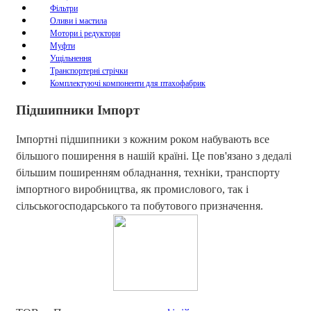
Фільтри
Оливи і мастила
Мотори і редуктори
Муфти
Ущільнення
Транспортерні стрічки
Комплектуючі компоненти для птахофабрик
Підшипники Імпорт
Імпортні підшипники з кожним роком набувають все
більшого поширення в нашій країні. Це пов'язано з дедалі
більшим поширенням обладнання, техніки, транспорту
імпортного виробництва, як промислового, так і
сільськогосподарського та побутового призначення.