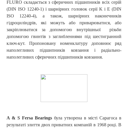
FLURO складається з сферичних підшипників всіх серій
(DIN ISO 12240-1) і шарнірних головок серії K і E (DIN
ISO 12240-4), а також, шарнірних наконечників
гідроциліндрів, які можуть або приварюватися, або
закріплюватися за допомогою внутрішньої різьби
допомогою гвинтів з заглибленнями під шестигранний
ключ-кут. Пропоновану номенклатуру доповнює ряд
наполегливих підшипників ковзання і радіально-
наполегливих сферичних підшипників ковзання.
A & S Fersa Bearings
була утворена в місті Сарагоса в
результаті злиття двох приватних компаній в 1968 році. В