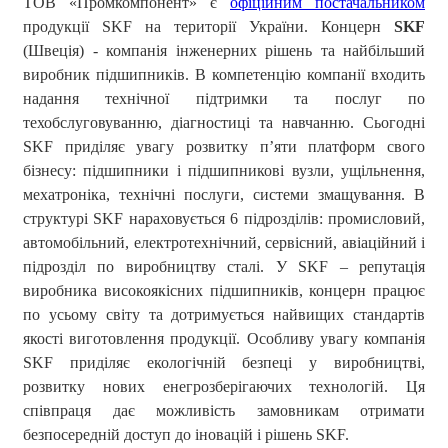
ТОВ «Промкомпонент» є
офіційним постачальником
продукції SKF на території України. Концерн
SKF
(Швеція) - компанія інженерних рішень та найбільший
виробник підшипників. В компетенцію компанії входить
надання технічної підтримки та послуг по
техобслуговуванню, діагностиці та навчанню. Сьогодні
SKF приділяє увагу розвитку п’яти платформ свого
бізнесу: підшипники і підшипникові вузли, ущільнення,
мехатроніка, технічні послуги, системи змащування. В
структурі SKF нараховується 6 підрозділів: промисловий,
автомобільний, електротехнічний, сервісний, авіаційний і
підрозділ по виробництву сталі. У SKF – репутація
виробника високоякісних підшипників, концерн працює
по усьому світу та дотримується найвищих стандартів
якості виготовлення продукції. Особливу увагу компанія
SKF приділяє екологічній безпеці у виробництві,
розвитку нових енегрозберігаючих технологій. Ця
співпраця дає можливість замовникам отримати
безпосередній доступ до іновацій і рішень SKF.